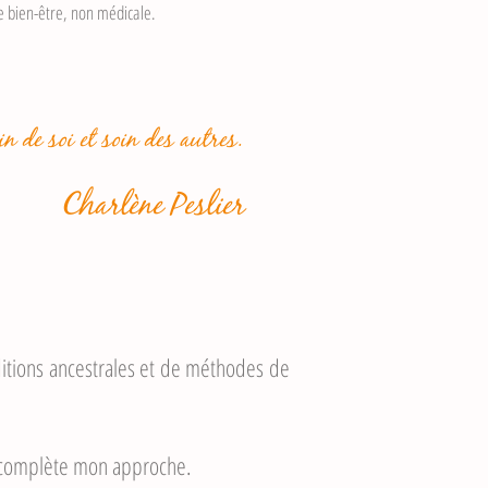
e bien-être, non médicale.
n de soi et soin des autres.
Charlène Peslier
ditions ancestrales et de méthodes de
ce et complète mon approche.