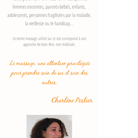
femmes enceintes, parents-bébés, enfants,
adolescents, personnes fragilisées par la maladie,
la vieillesse ou le handicap...
Le terme massage utilisé sur ce site correspond à une
approche de bien-être, non médicale.
Le massage, une attention privilégiée
pour prendre soin de soi et soin des
autres.
Charlène Peslier