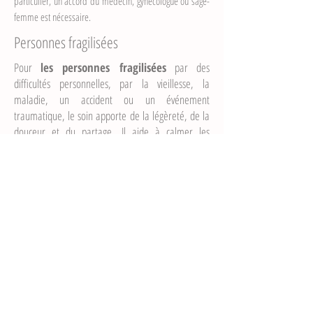
particulier, un accord du médecin, gynécologue ou sage-
femme est nécessaire.
Personnes fragilisées
Pour
les personnes fragilisées
par des
difficultés personnelles, par la vieillesse, la
maladie, un accident ou un événement
traumatique, le soin apporte de la légèreté, de la
douceur et du partage. Il aide à calmer les
douleurs, à se réconcilier avec un corps affaibli,
participe à la resocialisation et à la valorisation de
l'image et de l'estime de soi.
Le massage amène du réconfort et de
l'apaisement.
Le massage peut être aussi aidant et ressourçant
pour
les proches qui accompagnent
ces
personnes.